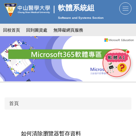
跳
軟體系統組
到
Software and Systems Section
主
要
回校首頁
回到圖資處
無障礙網頁服務
內
容
區
首頁
如何清除瀏覽器暫存資料