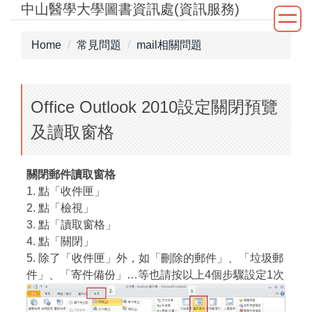
中山醫學大學圖書資訊處(資訊服務)
Jump
to
the
Home
常見問題
mail相關問題
main
content
block
Office Outlook 2010設定關閉預覽
及讀取窗格
關閉郵件讀取窗格
1. 點「收件匣」
2. 點「檢視」
3. 點「讀取窗格」
4. 點「關閉」
5. 除了「收件匣」外，如「刪除的郵件」、「垃圾郵
件」、「寄件備份」…等也請按以上4個步驟設定1次