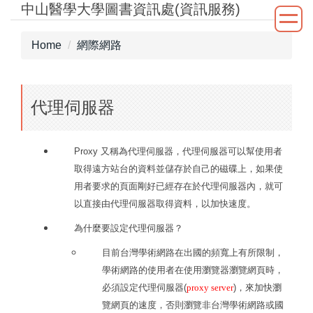
中山醫學大學圖書資訊處(資訊服務)
Jump
to
the
Home
網際網路
main
content
block
代理伺服器
Proxy 又稱為代理伺服器，代理伺服器可以幫使用者
取得遠方站台的資料並儲存於自己的磁碟上，如果使
用者要求的頁面剛好已經存在於代理伺服器內，就可
以直接由代理伺服器取得資料，以加快速度。
為什麼要設定代理伺服器？
目前台灣學術網路在出國的頻寬上有所限制，
學術網路的使用者在使用瀏覽器瀏覽網頁時，
必須設定代理伺服器(
proxy server
)，來加快瀏
覽網頁的速度，否則瀏覽非台灣學術網路或國