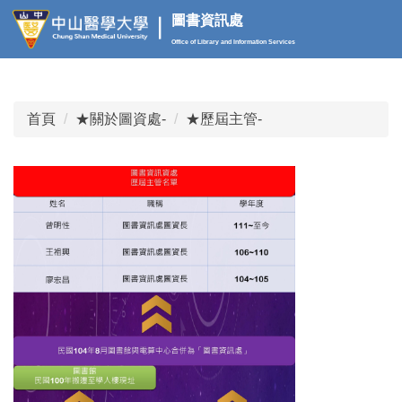
跳
圖書資訊處
到
Office of Library and Information Services
主
要
內
首頁
★關於圖資處-
★歷屆主管-
容
區