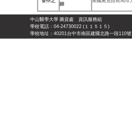
管作之
美國奧克拉荷馬市
師
中山醫學大學 圖資處 資訊服務組
學校電話：04-24730022 (１１５１５)
學校地址：40201台中市南區建國北路一段110