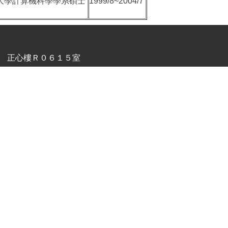
大學計算機科學學系碩士
1999/8~2004/7
號 正心樓Ｒ０６１５室