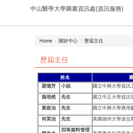
Jump
中山醫學大學圖書資訊處(資訊服務)
to
the
main
content
block
Home
關於中心
歷屆主任
歷屆主任
姓名
梁憶芳
小姐
國立中興大學資訊
孫培然
先生
國立中正大學資訊
黃政治
先生
國立中興大學應用
何英治
先生
美國德州大學達拉
四等資料管理