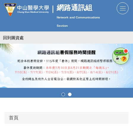
跳
網路通訊組
到
Network and Communications
主
要
Section
內
回到圖資處
容
區
首頁