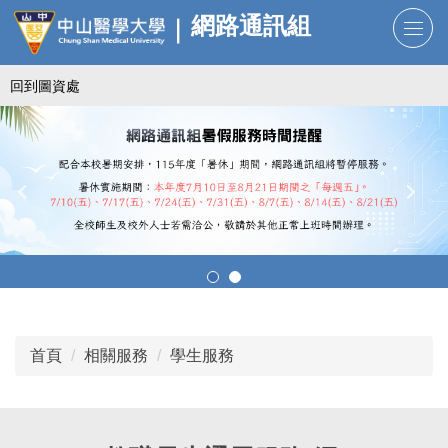
跳
網路通訊組
到
主
回到圖資處
要
內
容
區
首頁
相關服務
學生服務