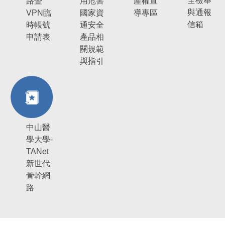
全檢舉
路暨
用危害
產權宣
與通報
VPN臨
國家資
導專區
信箱
時帳號
通安全
申請表
產品相
關規範
與指引
中山醫
學大學-
TANet
新世代
骨幹網
路