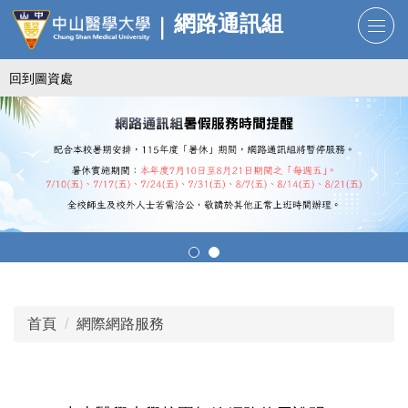
跳
網路通訊組
到
主
回到圖資處
要
內
容
區
首頁
網際網路服務